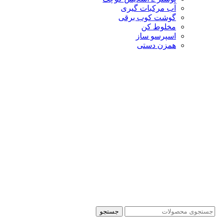
آب مرکبات گیری
گوشت کوب برقی
مخلوط کن
اسپرسو ساز
همزن دستی
جستجو