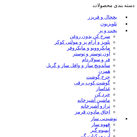
دسته بندی محصولات
یخچال و فریزر
تلویزیون
پخت و پز
سرخ کن بدون روغن
پلوپز و آرام پز و مولتی کوکر
مایکروویو و مایکروفر
آون توستر و توستر
فر و سولاردام
ساندویچ ساز و وافل ساز و گریل
همزن
چرخ گوشت
گوشت کوب برقی
غذاساز
خرد کن
ماشین آشپزخانه
ترازو آشپزخانه
اجاق مادون قرمز
نوشیدنی ساز
قهوه ساز
آبمیوه گیر
آب مرکبات گیر