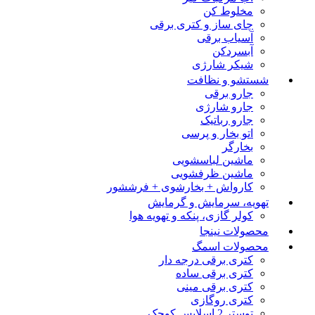
مخلوط کن
چای ساز و کتری برقی
آسیاب برقی
آبسردکن
شیکر شارژی
شستشو و نظافت
جارو برقی
جارو شارژی
جارو رباتیک
اتو بخار و پرسی
بخارگر
ماشین لباسشویی
ماشین ظرفشویی
کارواش + بخارشوی + فرششور
تهویه، سرمایش و گرمایش
کولر گازی، پنکه و تهویه هوا
محصولات نینجا
محصولات اسمگ
کتری برقی درجه دار
کتری برقی ساده
کتری برقی مینی
کتری روگازی
توستر 2 اسلایس کوچک