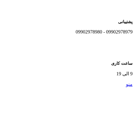
پشتیبانی
09902978979 - 09902978980
ساعت کاری
9 الی 19
منو