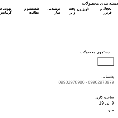
دسته بندی محصولات
یخچال و
پخت
نوشیدنی
شستشو و
تهویه، 
تلویزیون
فریزر
و پز
ساز
نظافت
گرمایش
جستجو
پشتیبانی
09902978979 - 09902978980
ساعت کاری
9 الی 19
منو