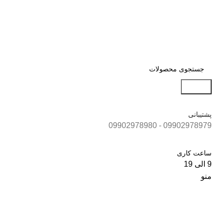
جستجو
پشتیبانی
09902978979 - 09902978980
ساعت کاری
9 الی 19
منو