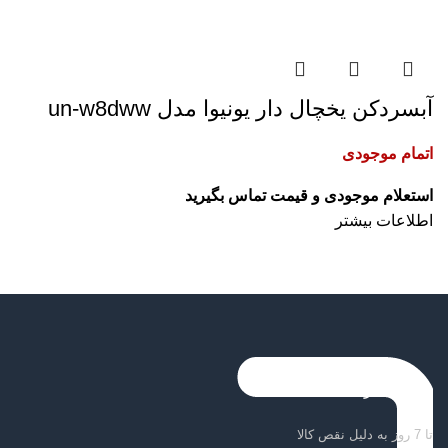
آبسردکن یخچال دار یونیوا مدل un-w8dww
اتمام موجودی
اطلاعات بیشتر
ضمانت بازگشت کالا
تا 7 روز به دلیل نقص کالا