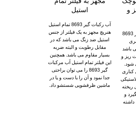
وچک
مجهز به فیلتر تمام
ز و
استیل
آب رکبات گیر 8693 تمام استیل
هنریچ مجهز به یک فیلتر از جنس
آهمچنین آب مرکبات گیر 8693
استیل ضد زنگ می باشد که در
ری
مقابل رطوبت و البته ضربه
 باشد
بسیار مقاوم می باشد. همچنین
ت ریز و
این فیلتر تمام استیل آب مرکبات
 شود.
گیر 8693 را می توان براحتی
 کناری
جدا نمود و آن را با دست و یا در
لاستیکی
ماشین ظرفشویی شستشو داد.
 ریخته
یرد و
 داشته