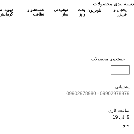
دسته بندی محصولات
یخچال و
پخت
نوشیدنی
شستشو و
تهویه، 
تلویزیون
فریزر
و پز
ساز
نظافت
گرمایش
جستجو
پشتیبانی
09902978979 - 09902978980
ساعت کاری
9 الی 19
منو