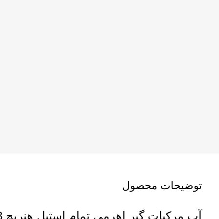
توضیحات محصول
آب مرکبات گیر اهرمی تمام استیل هنریچ 8693