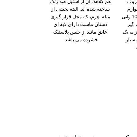
روف
هم کلاهک آن از استیل ضد زتگ
وازم
ساخته شده اند. البته بخشی از
خانگی، مجهز به موتور 100 واتی
میله اهرم، که محل قرار گیری
 گیر
دستان ماست دارای لایه ای
 8693 مجهز به یک
عایق مانند از جنس پلاستیک
1 واتی بسیار
فشرده می باشد.