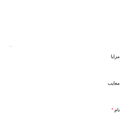
مزایا
معایب
نام
*