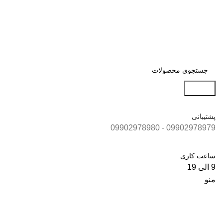
جستجو
پشتیبانی
09902978979 - 09902978980
ساعت کاری
9 الی 19
منو