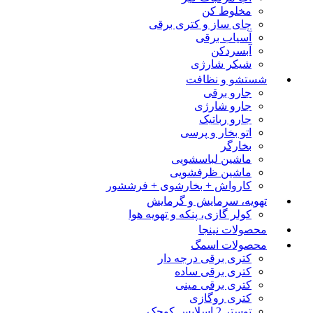
مخلوط کن
چای ساز و کتری برقی
آسیاب برقی
آبسردکن
شیکر شارژی
شستشو و نظافت
جارو برقی
جارو شارژی
جارو رباتیک
اتو بخار و پرسی
بخارگر
ماشین لباسشویی
ماشین ظرفشویی
کارواش + بخارشوی + فرششور
تهویه، سرمایش و گرمایش
کولر گازی، پنکه و تهویه هوا
محصولات نینجا
محصولات اسمگ
کتری برقی درجه دار
کتری برقی ساده
کتری برقی مینی
کتری روگازی
توستر 2 اسلایس کوچک