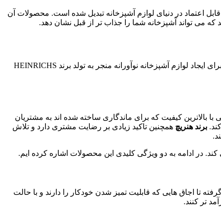
 قابل اعتماد در دنیای لوازم آشپزخانه تبدیل شده است. محصولات آن
د که می تواند آشپزخانه شما را جذاب تر از قبل نشان دهد.
تاریخچه جالبی دارد که به اوایل دهه 1900 باز می ‌گردد، زمانی که توسط مخترع توانمند، هاینریش اشمیت تأسیس شد. اشتیاق اشمیت برای ایجاد لوازم آشپزخانه نوآورانه منجر به تولد برند HEINRICHS
ا بالاترین کیفیت که برای ماندگاری ساخته شده اند به مشتریان
کند.
برند هنریچ
همچنین تاکید زیادی بر رضایت مشتری دارد و تلاش
د.
ند. در ادامه به دو ویژگی کلیدی این محصولات اشاره کرده ایم.
زم هنریچ از فناوری پیشرفته برای ارائه عملکرد استثنایی استفاده می کنند. از یخچال‌ های هوشمند با صفحه‌ نمایش لمسی و اتصال Wi-Fi گرفته تا اجاق ‌هایی که قابلیت تمیز شدن خودکار را دارند و با حالت‌
مد تر کنند.