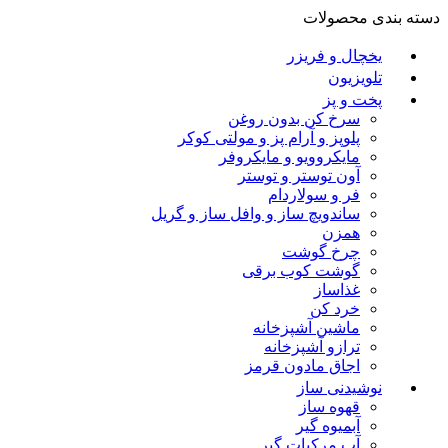
دسته بندی محصولات
یخچال و فریزر
تلویزیون
پخت و پز
سرخ کن بدون روغن
پلوپز و آرام پز و مولتی کوکر
مایکروویو و مایکروفر
آون توستر و توستر
فر و سولاردام
ساندویچ ساز و وافل ساز و گریل
همزن
چرخ گوشت
گوشت کوب برقی
غذاساز
خرد کن
ماشین آشپزخانه
ترازو آشپزخانه
اجاق مادون قرمز
نوشیدنی ساز
قهوه ساز
آبمیوه گیر
آب مرکبات گیر