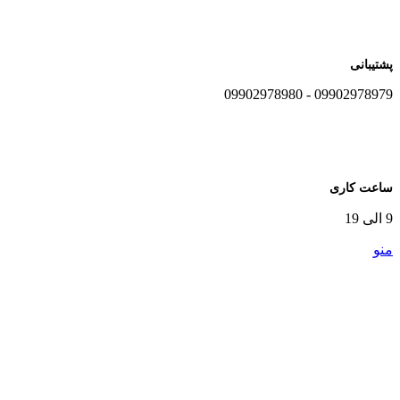
پشتیبانی
09902978979 - 09902978980
ساعت کاری
9 الی 19
منو