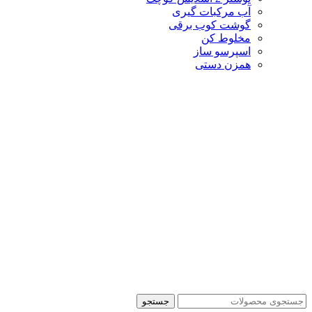
آب مرکبات گیری
گوشت کوب برقی
مخلوط کن
اسپرسو ساز
همزن دستی
جستجو