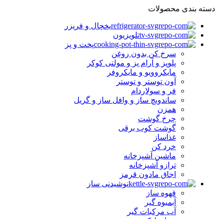
دسته بندی محصولات
یخچال و فریزر
تلویزیون
پخت و پز
سرخ کن بدون روغن
پلوپز و آرام پز و مولتی کوکر
مایکروویو و مایکروفر
آون توستر و توستر
فر و سولاردام
ساندویچ ساز و وافل ساز و گریل
همزن
چرخ گوشت
گوشت کوب برقی
غذاساز
خرد کن
ماشین آشپزخانه
ترازو آشپزخانه
اجاق مادون قرمز
نوشیدنی ساز
قهوه ساز
آبمیوه گیر
آب مرکبات گیر