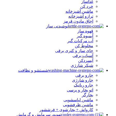
غذاساز
خرد کن
ماشین آشپزخانه
ترازو آشپزخانه
اجاق مادون قرمز
نوشیدنی ساز
قهوه ساز
آبمیوه گیر
آب مرکبات گیر
مخلوط کن
چای ساز و کتری برقی
آسیاب برقی
آبسردکن
شیکر شارژی
شستشو و نظافت
جارو برقی
جارو شارژی
جارو رباتیک
اتو بخار و پرسی
بخارگر
ماشین لباسشویی
ماشین ظرفشویی
کارواش + بخارشوی + فرششور
تهویه، سرمایش و گرمایش