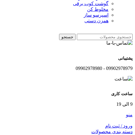
گوشت کوب برقی
مخلوط کن
اسپرسو ساز
همزن دستی
جستجو
پشتیبانی
09902978979 - 09902978980
ساعت کاری
9 الی 19
منو
ورود / ثبت نام
دسته بندی محصولات