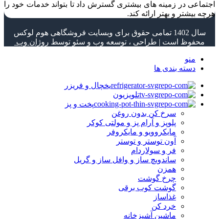
اجتماعی در زمینه های بیشتری گسترش داد تا بتواند خدمات خود را
هرچه بیشتر و بهتر ارائه کند.
سال 1402 تمامی حقوق برای وبسایت فروشگاهی هوم لوکس
محفوظ است | طراحی ، توسعه وب و سئو توسط
روژان وب
منو
دسته بندی ها
یخچال و فریزر
تلویزیون
پخت و پز
سرخ کن بدون روغن
پلوپز و آرام پز و مولتی کوکر
مایکروویو و مایکروفر
آون توستر و توستر
فر و سولاردام
ساندویچ ساز و وافل ساز و گریل
همزن
چرخ گوشت
گوشت کوب برقی
غذاساز
خرد کن
ماشین آشپزخانه