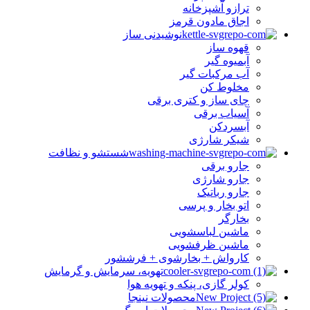
ترازو آشپزخانه
اجاق مادون قرمز
نوشیدنی ساز
قهوه ساز
آبمیوه گیر
آب مرکبات گیر
مخلوط کن
چای ساز و کتری برقی
آسیاب برقی
آبسردکن
شیکر شارژی
شستشو و نظافت
جارو برقی
جارو شارژی
جارو رباتیک
اتو بخار و پرسی
بخارگر
ماشین لباسشویی
ماشین ظرفشویی
کارواش + بخارشوی + فرششور
تهویه، سرمایش و گرمایش
کولر گازی، پنکه و تهویه هوا
محصولات نینجا