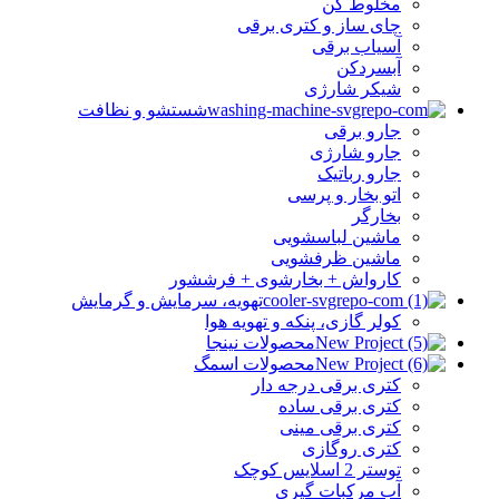
مخلوط کن
چای ساز و کتری برقی
آسیاب برقی
آبسردکن
شیکر شارژی
شستشو و نظافت
جارو برقی
جارو شارژی
جارو رباتیک
اتو بخار و پرسی
بخارگر
ماشین لباسشویی
ماشین ظرفشویی
کارواش + بخارشوی + فرششور
تهویه، سرمایش و گرمایش
کولر گازی، پنکه و تهویه هوا
محصولات نینجا
محصولات اسمگ
کتری برقی درجه دار
کتری برقی ساده
کتری برقی مینی
کتری روگازی
توستر 2 اسلایس کوچک
آب مرکبات گیری