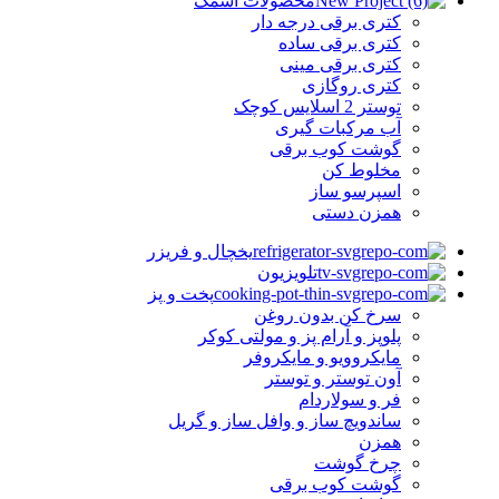
محصولات اسمگ
کتری برقی درجه دار
کتری برقی ساده
کتری برقی مینی
کتری روگازی
توستر 2 اسلایس کوچک
آب مرکبات گیری
گوشت کوب برقی
مخلوط کن
اسپرسو ساز
همزن دستی
یخچال و فریزر
تلویزیون
پخت و پز
سرخ کن بدون روغن
پلوپز و آرام پز و مولتی کوکر
مایکروویو و مایکروفر
آون توستر و توستر
فر و سولاردام
ساندویچ ساز و وافل ساز و گریل
همزن
چرخ گوشت
گوشت کوب برقی