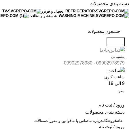
دسته بندی محصولات
یخچال و فریزر
ت
شستشو و نظافت
جستجو
پشتیبانی
09902978979 - 09902978980
ساعت کاری
9 الی 19
منو
ورود / ثبت نام
دسته بندی محصولات
خانه
فروشگاه
درباره ما
تماس با ما
قوانین و مقررات
مقالات
ورود / ثبت نام