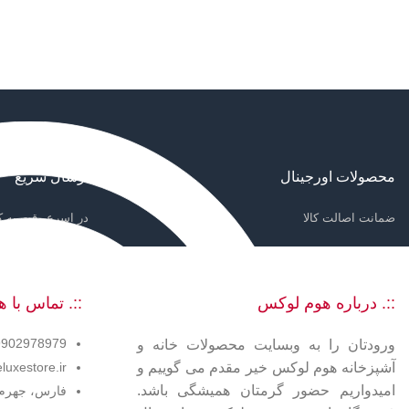
محصولات اورجینال
ارسال سریع
ضمانت اصالت کالا
در اسرع وقت به ک
::. درباره هوم لوکس
::. تماس با
2978979 - 09902978980
ورودتان را به وبسایت محصولات خانه و
آشپزخانه هوم لوکس خیر مقدم می گوییم و
uxestore.ir
امیدواریم حضور گرمتان همیشگی باشد.
فارس، جهرم