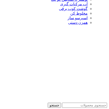
آب مرکبات گیری
گوشت کوب برقی
مخلوط کن
اسپرسو ساز
همزن دستی
جستجو