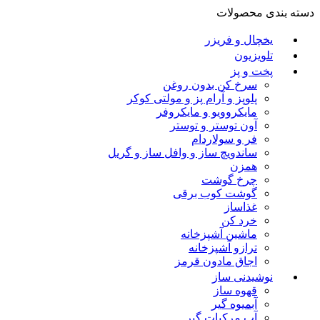
دسته بندی محصولات
یخچال و فریزر
تلویزیون
پخت و پز
سرخ کن بدون روغن
پلوپز و آرام پز و مولتی کوکر
مایکروویو و مایکروفر
آون توستر و توستر
فر و سولاردام
ساندویچ ساز و وافل ساز و گریل
همزن
چرخ گوشت
گوشت کوب برقی
غذاساز
خرد کن
ماشین آشپزخانه
ترازو آشپزخانه
اجاق مادون قرمز
نوشیدنی ساز
قهوه ساز
آبمیوه گیر
آب مرکبات گیر