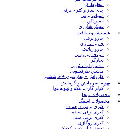
مخلوط کن
چای ساز و کتری برقی
آسیاب برقی
آبسردکن
شیکر شارژی
شستشو و نظافت
جارو برقی
جارو شارژی
جارو رباتیک
اتو بخار و پرسی
بخارگر
ماشین لباسشویی
ماشین ظرفشویی
کارواش + بخارشوی + فرششور
تهویه، سرمایش و گرمایش
کولر گازی، پنکه و تهویه هوا
محصولات نینجا
محصولات اسمگ
کتری برقی درجه دار
کتری برقی ساده
کتری برقی مینی
کتری روگازی
توستر 2 اسلایس کوچک