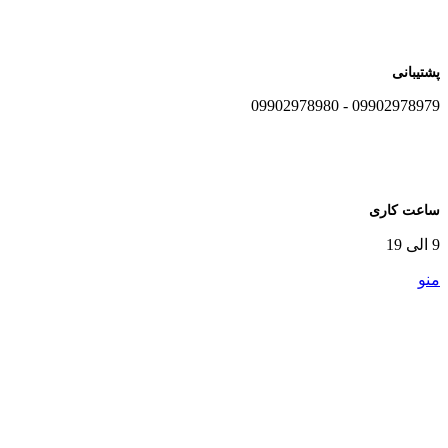
پشتیبانی
09902978979 - 09902978980
ساعت کاری
9 الی 19
منو