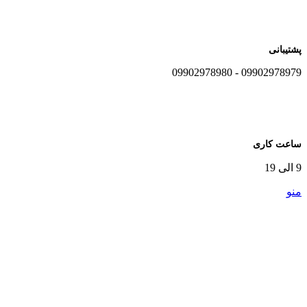
پشتیبانی
09902978979 - 09902978980
ساعت کاری
9 الی 19
منو