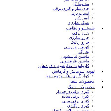
مخلوط کن
چای ساز و کتری برقی
آسیاب برقی
آبسردکن
شیکر شارژی
شستشو و نظافت
جارو برقی
جارو شارژی
جارو رباتیک
اتو بخار و پرسی
بخارگر
ماشین لباسشویی
ماشین ظرفشویی
کارواش + بخارشوی + فرششور
تهویه، سرمایش و گرمایش
کولر گازی، پنکه و تهویه هوا
محصولات نینجا
محصولات اسمگ
کتری برقی درجه دار
کتری برقی ساده
کتری برقی مینی
کتری روگازی
توستر 2 اسلایس کوچک