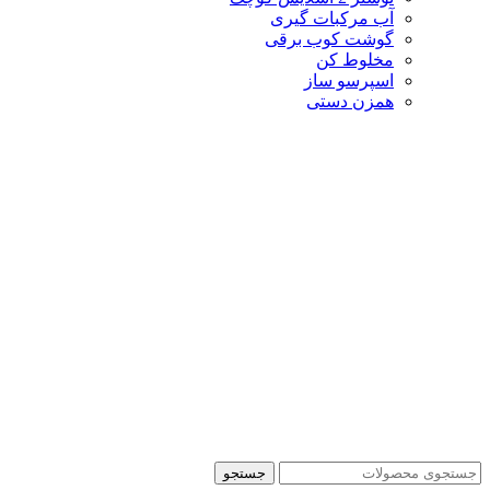
آب مرکبات گیری
گوشت کوب برقی
مخلوط کن
اسپرسو ساز
همزن دستی
جستجو