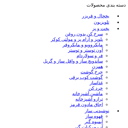
دسته بندی محصولات
یخچال و فریزر
تلویزیون
پخت و پز
سرخ کن بدون روغن
پلوپز و آرام پز و مولتی کوکر
مایکروویو و مایکروفر
آون توستر و توستر
فر و سولاردام
ساندویچ ساز و وافل ساز و گریل
همزن
چرخ گوشت
گوشت کوب برقی
غذاساز
خرد کن
ماشین آشپزخانه
ترازو آشپزخانه
اجاق مادون قرمز
نوشیدنی ساز
قهوه ساز
آبمیوه گیر
آب مرکبات گیر