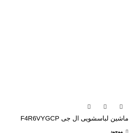
ماشین لباسشویی ال جی F4R6VYGCP
موجود