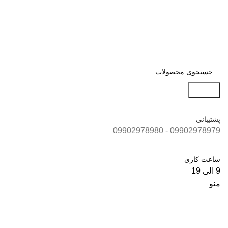
جستجو
پشتیبانی
09902978979 - 09902978980
ساعت کاری
9 الی 19
منو