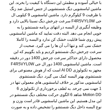
با خیالی آسوده و مطمئن این دستگاه با کیفیت را بخرند. این
ماشین لباسشویی دیگ شستشویی از جنس استیل ضد زنگ
با ظرفیت 9 کیلوگرم دارد. ماشین لباسشویی 9 کیلویی ال
جی F4R5VYL0W سرعت چرخش دیگ نسبتا بالایی دارد و
وظیفه آبگیری از البسه در انتهای برنامه شستشو را به
خوبی انجام می دهد. البته دقت نمایید که ماشین لباسشویی
پیش روی شما قابلیت خشک کن ندارد و البسه را کاملا
خشک نمی کند و تنها آب آن ها را می گیرد. صحبت از
سرعت چرخش دیگ شستشو کردیم و باید بگوییم که این
محصول دارای حداکثر سرعت چرخش 1400 دور در دقیقه
است. ماشین لباسشویی 1400 دور ال جی F4R5VYL0W
مجهز به تکنولوژی AI DD است که از هوش مصنوعی برای
شستشوی بهتر البسه کمک می گیرد. دیگ شستشوی
لباسشویی مذکور بر خلاف لباسشویی های معمولی تنها در
1 جهت نمی چرخد. به لطف برخورداری از تکنولوژی
6
Motion DD
شاهد 6 الگوی حرکت مختلف دیگ شستشو در
این مدل هستیم. این ماشین لباسشویی قادر است وزن و
نوع البسه داخل دیگ شستشو را تشخیص داده و به صورت