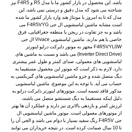
باشد. این محصول در بازار کشور ما با مدل R5 و F4R5 نیز
شناخته می شود که مدل دقیق و درستی نمی باشد. این
مدل که تا به امروز با مونتاژ هند وارد بازار کشور ما شده
است مشابه
ماشین لباسشویی ال جی F4R5VYG
می
باشد و به جز تفاوت در ریجن یا منطقه جغرافیایی، فرق
خاصی با هم ندارند. ماشین لباسشویی Vivace ال جی
F4R5VYL0W مجهز به موتور دایرکت درایو اینورتر
(Inverter Direct Drive) می باشد و نسبت به ماشین های
لباسشویی های معمولی، صدای کمتر و طول عمر بیشتری
دارد. لازم به ذکر است که موتور این محصول مستقیما به
دیگ متصل شده و جزو ماشین لباسشویی های گیربکسی به
حساب می آید. با توجه به این موضوع، ماشین لباسشویی
مذکور فاقد تسمه است. موتورهای اینورتر دایرکت درایو به
دلیل اینکه مستقیما به دیگ شستشو متصل می باشند،
لرزش کمتر و بازدهی بالاتری نیز دارند و عملکرد آن ها بهتر
از موتورهای معمولی است. موتور ماشین لباسشویی ال
جی F4R5V رنگ سفید بسیار با دوام می باشد و الجی آن را
تا 10 سال ضمانت کرده است. در نتیجه خریداران می توانند