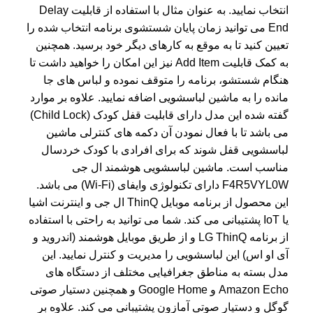
انتخاب نمایید. به عنوان مثال با استفاده از قابلیت Delay
End می توانید زمان پایان شستشوی برنامه انتخاب شده را
تعیین کنید تا به موقع به کارهای دیگر خود برسید. همچنین
به کمک قابلیت Add Item نیز این امکان را خواهید داشت تا
هنگام شستشو، برنامه را متوقف نموده و لباس های جا
مانده را به ماشین لباسشویی اضافه نمایید. علاوه بر موارد
گفته شده این مدل دارای قابلیت قفل کودک (Child Lock)
می باشد تا با فعال نمودن آن دکمه های کنترلی ماشین
لباسشویی قفل شوند که برای افرادی با کودک خردسال
مناسب است. ماشین لباسشویی هوشمند ال جی
F4R5VYL0W دارای تکنولوژی وایفای (Wi-Fi) می باشد.
این محصول از برنامه موبایل ThinQ ال جی و اینترنت اشیا
یا IoT پشتیبانی می کند. شما می توانید به راحتی با استفاده
از برنامه LG ThinQ و از طریق موبایل هوشمند (اندروید و
آی او اس) این لباسشویی را مدیریت و کنترل نمایید. این
مدل بسته به مناطق جغرافیایی مختلف از دستگاه های
Amazon Echo و Google Home و همچنین دستیار صوتی
گوگل و دستیار صوتی آمازون پشتیبانی می کند. علاوه بر