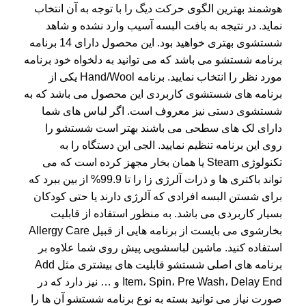
هوشمند بهترین الگوی حرکت دیگ را با توجه به آن انتخاب
نماید. در نتیجه به بافت البسه آسیب وارد نشده و شاهد
شستشوی بهتری خواهید بود. این محصول دارای 14 برنامه
برنامه شستشو می باشد که می توانید به دلخواه خود برنامه
مورد نظر را انتخاب نمایید. برنامه Hand/Wool یکی از
برنامه های شستشوی کاربردی این محصول می باشد که به
شستشوی دستی نیز معروف است. اگر لباس های شما
دارای لک های سطحی می باشند بهتر است شستشو را
روی این برنامه تنظیم نمایید. الجی این دستگاه را به
تکنولوژی Steam یا همان بخار مجهز کرده است که می
تواند باکتری ها و ذرات آلرژی زا را تا 99.9% از بین ببرد که
برای شستن البسه افرادی که آلرژی دارند یا حتی کودکان
بسیار کاربردی می باشد. به منظور استفاده از قابلیت
بخارشوی می بایست از برنامه هایی از قبیل Allergy Care
استفاده کنید. ماشین لباسشویی پیش روی شما علاوه بر
برنامه های اصلی شستشو قابلیت های بیشتری مثل Add
Item، Spin، Pre Wash، Delay End و … نیز دارد که در
صورت نیاز می توانید بسته به نوع برنامه شستشو آن ها را