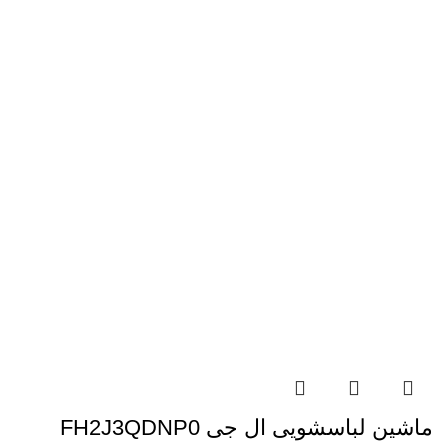
ماشین لباسشویی ال جی FH2J3QDNP0