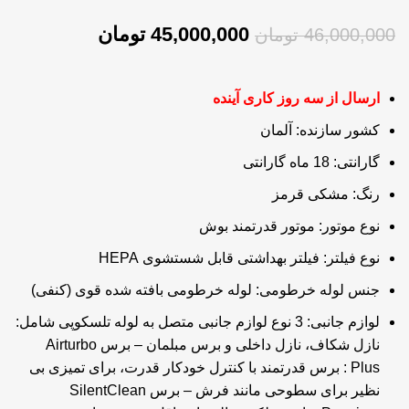
45,000,000
تومان
46,000,000
تومان
ارسال از سه روز کاری آینده
کشور سازنده:
آلمان
گارانتی:
18 ماه گارانتی
رنگ:
مشکی قرمز
نوع موتور:
موتور قدرتمند بوش
نوع فیلتر:
فیلتر بهداشتی قابل شستشوی HEPA
جنس لوله خرطومی:
لوله خرطومی بافته شده قوی (کنفی)
لوازم جانبی:
3 نوع لوازم جانبی متصل به لوله تلسکوپی شامل:
نازل شکاف، نازل داخلی و برس مبلمان – برس Airturbo
Plus : برس قدرتمند با کنترل خودکار قدرت، برای تمیزی بی
نظیر برای سطوحی مانند فرش – برس SilentClean