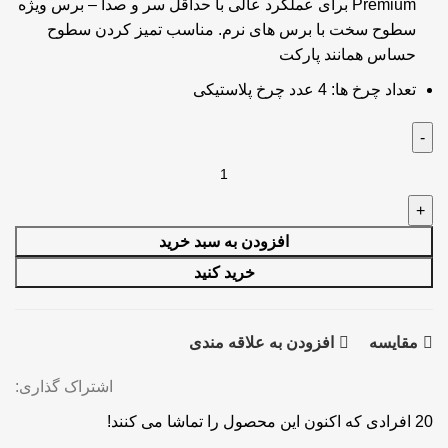
Premium برای عملکرد عالی با حداقل سر و صدا – برس ویژه
سطوح سخت با برس های نرم. مناسب تمیز کردن سطوح
حساس همانند پارکت
تعداد چرخ ها:
4 عدد چرخ پلاستیکی
جاروبرقی
بوش
مدل
BOSCH
افزودن به سبد خرید
ProPower
خرید کنید
BGL8POW2
عدد
مقايسه
افزودن به علاقه مندی
اشتراک گذاری:
20
افرادی که اکنون این محصول را تماشا می کنند!