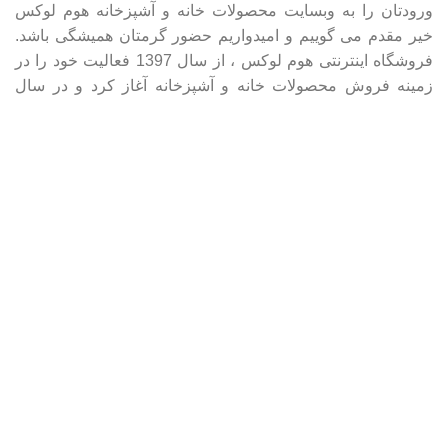
ورودتان را به وبسایت محصولات خانه و آشپزخانه هوم لوکس
خیر مقدم می گوییم و امیدواریم حضور گرمتان همیشگی باشد.
فروشگاه اینترنتی هوم لوکس ، از سال 1397 فعالیت خود را در
زمینه فروش محصولات خانه و آشپزخانه آغاز کرد و در سال
1402 نیز فعالیت خود را بصورت اینترنتی در قالب وبسایت و
شبکه های اجتماعی در زمینه های بیشتری گسترش داد تا بتواند
خدمات خود را هرچه بیشتر و بهتر ارائه کند.
سال 1402 تمامی حقوق برای وبسایت فروشگاهی هوم لوکس
محفوظ است | طراحی ، توسعه وب و سئو توسط
روژان وب
خانه
فروشگاه
0
مورد
سبد خرید